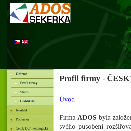
O firmě
Profil firmy - Č
Profil firmy
Status
Úvod
Certifikáty
Kontakt
Firma
ADOS
byla založe
Poptávka
svého působení rozšiřov
Ceník DC4, ekologické