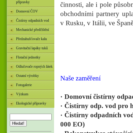
přípravky
činnosti, ale i pole půso
Domovní ČOV
obchodními partnery upla
Čistírny odpadních vod
v Rusku, v Itálii, ve Špan
Mechanické předčištění
Předzahušťovače kalu
Gravitační lapáky tuků
Flotační jednotky
Odlučovače ropných látek
Ostatní výrobky
Naše zaměření
Fotogalerie
Výzkum
· Domovní čistírny odpa
Ekologické přípravky
· Čistírny odp. vod pro 
· Čistírny odpadních vo
000 EO)
Hledat!