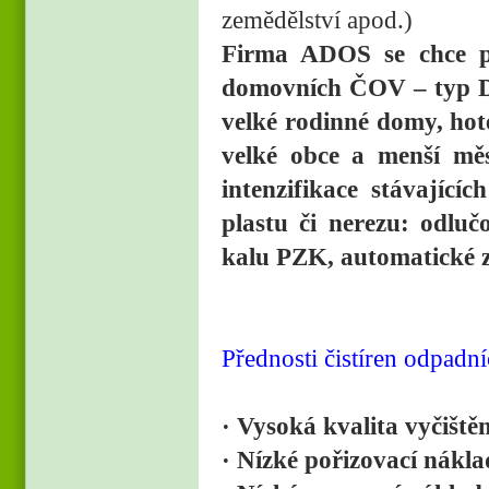
zemědělství apod.)
Firma ADOS se chce pr
domovních ČOV – typ D
velké rodinné domy, hot
velké obce a menší měs
intenzifikace stávajíc
plastu či nerezu: odlu
kalu PZK, automatické
Přednosti čistíren odpa
· Vysoká kvalita vyčiště
· Nízké pořizovací nákl