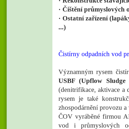
· Rekonstrukce stávajíc
· Čištění průmyslových o
· Ostatní zařízení (lapá
...)
Čistírny odpadních vod pr
Významným rysem čistír
USBF (Upflow Sludge B
(denitrifikace, aktivace 
rysem je také konstrukčn
zhospodárnění provozu a 
ČOV vyráběné firmou AD
vod i průmyslových od